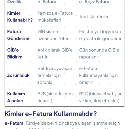
Özellik
e-Fatura
e-Arşiv Fatura
Kimler
Yalnızca e-Fatura
Tüm işletmeler
Kullanabilir?
mükellefleri
Fatura
GİB sistemi
Müşteriye doğrudan
Gönderimi
üzerinden iletilir
e-posta ile gönderilir
GİB’e
Anlık olarak GİB’e
Gün sonunda GİB’e
Bildirim
iletilir
raporlanır
Belirli ciroyu aşan
e-Fatura
Zorunluluk
firmalar için
kullanmayanlar için
zorunlu
önerilir
Kullanım
B2B (şirketler arası
B2C (bireysel satışlar
Alanları
ticaret)
ve küçük işletmeler)
Kimler e-Fatura Kullanmalıdır?
e-Fatura
, Türkiye’de belirli bir ciroya ulaşan işletmeler için