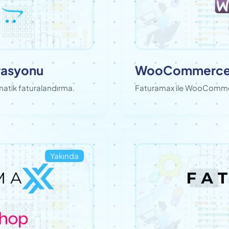
rasyonu
WooCommerce e
atik faturalandırma.
Faturamax ile WooCommer
Yakında