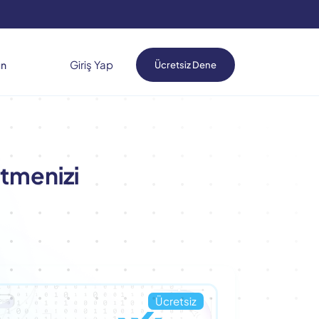
Giriş Yap
ın
Ücretsiz Dene
etmenizi
Ücretsiz