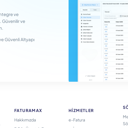
entegre ve
 Güvenilir ve
n.
ve Güvenli Altyapı
S
FATURAMAX
HIZMETLER
Me
Hakkımızda
e-Fatura
Sö
e