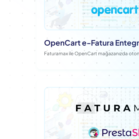
OpenCart e-Fatura Enteg
Faturamax ile OpenCart mağazanızda otom