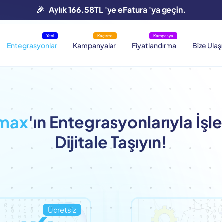
🎉 Aylık 166.58TL 'ye eFatura 'ya geçin.
Yeni
Kaçırma
Kampanya
Entegrasyonlar
Kampanyalar
Fiyatlandırma
Bize Ulaş
amax
'ın Entegrasyonlarıyla İşl
Dijitale Taşıyın!
Ücretsiz