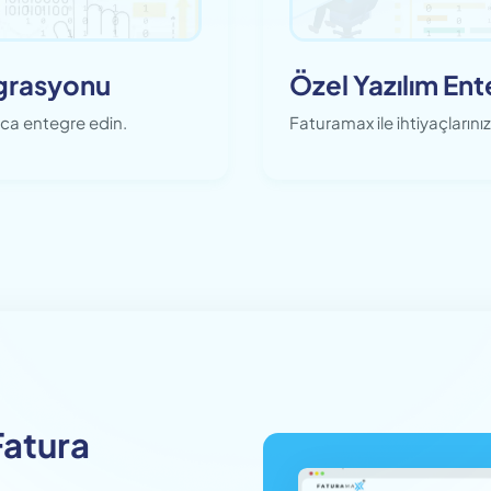
grasyonu
Özel Yazılım En
ca entegre edin.
Faturamax ile ihtiyaçların
Fatura