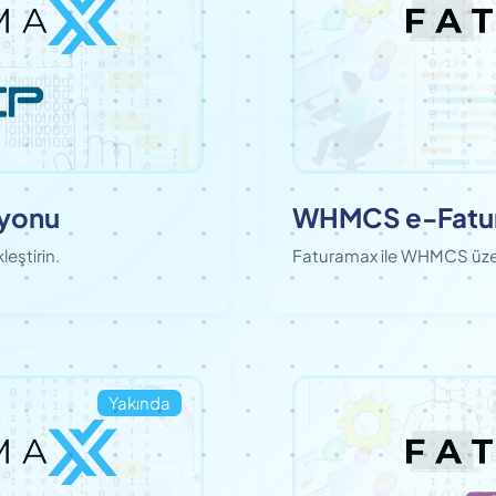
syonu
WHMCS e-Fatur
eştirin.
Faturamax ile WHMCS üzeri
Yakında