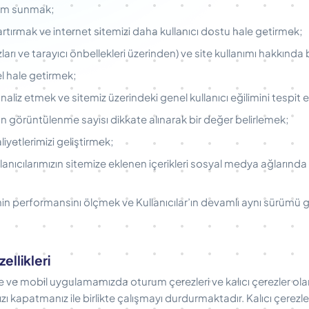
eyim sunmak;
rtırmak ve internet sitemizi daha kullanıcı dostu hale getirmek;
azları ve tarayıcı önbellekleri üzerinden) ve site kullanımı hakkında
l hale getirmek;
 analiz etmek ve sitemiz üzerindeki genel kullanıcı eğilimini tespit
ın görüntülenme sayısı dikkate alınarak bir değer belirlemek;
yetlerimizi geliştirmek;
lanıcılarımızın sitemize eklenen içerikleri sosyal medya ağların
inin performansını ölçmek ve Kullanıcılar’ın devamlı aynı sürüm
ellikleri
de ve mobil uygulamamızda oturum çerezleri ve kalıcı çerezler ola
zı kapatmanız ile birlikte çalışmayı durdurmaktadır. Kalıcı çerezler