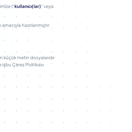
imize (“
kullanıcı(lar)
” veya
k amacıyla hazırlanmıştır.
len küçük metin dosyalarıdır.
e işbu Çerez Politikası