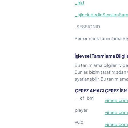
_gid
_hjIncludedInSessionSam
JSESSIONID
Performans Tanımlama Bilg
İşlevsel Tanımlama Bilgil
Bu tanımlama bilgileri, vide
Bunlar, bizim tarafımızdan
ayarlanabilir. Bu tanımlama
ÇEREZ AMACI
ÇEREZ İSM
__cf_bm
vimeo.com
player
vimeo.com
vuid
vimeo.com