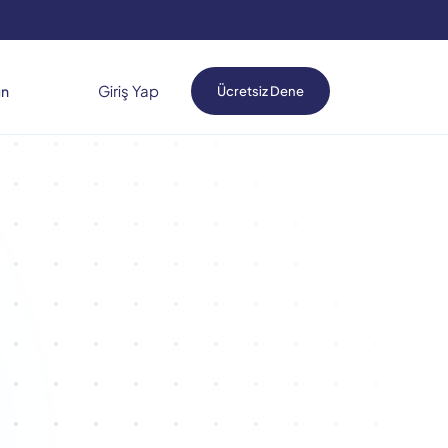
Giriş Yap
ın
Ücretsiz Dene