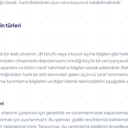
ğlı olarak, hard diskinizde uzun süre boyunca kalabilmektedir.
n türleri
niz bir web sitesinin, dil tercihi veya oturum açma bilgileri gibi hakk
cınızdan cihazınızda depolamasını istediği küçük bir veri parçasıd
n ayarlanır ve birinci taraf tanımlama bilgileri olarak adlandırılır.
ettiğinizden farklı bir etki alanından gelen üçüncü taraf tanımlama b
irse tanımlama bilgilerini ve diğer izleme teknolojilerini aşağıdaki a
ri
 sitesinin çalışması için gereklidir ve sistemlerimizde kapatılamaz
ştirmek için ayarlanmıştır. Bu işlemler, gizlilik tercihlerinizi belir
taleplerinizi içerir. Tarayıcınızı, bu tanımlama bilgilerini engell