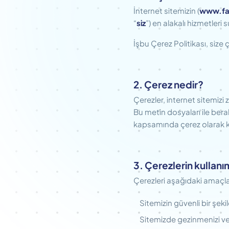
İnternet sitemizin (
www.fa
“
siz
”) en alakalı hizmetler
İşbu Çerez Politikası, size 
2. Çerez nedir?
Çerezler, internet sitemizi 
Bu metin dosyaları ile berab
kapsamında çerez olarak ka
3. Çerezlerin kullanı
Çerezleri aşağıdaki amaçla
Sitemizin güvenli bir şek
Sitemizde gezinmenizi ve