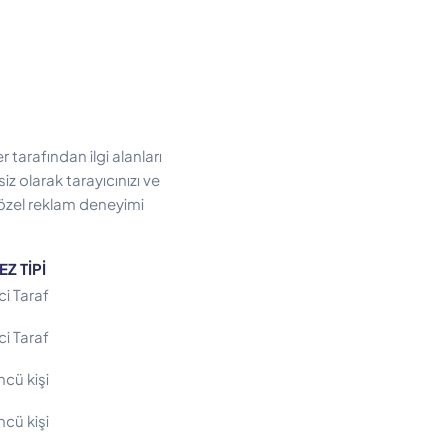
r tarafından ilgi alanları
iz olarak tarayıcınızı ve
ze özel reklam deneyimi
Z TİPİ
ci Taraf
ci Taraf
cü kişi
cü kişi