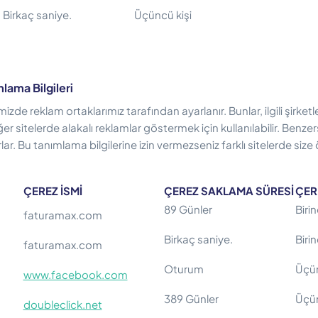
Birkaç saniye.
Üçüncü kişi
ama Bilgileri
izde reklam ortaklarımız tarafından ayarlanır. Bunlar, ilgili şirketle
er sitelerde alakalı reklamlar göstermek için kullanılabilir. Benzers
şırlar. Bu tanımlama bilgilerine izin vermezseniz farklı sitelerde si
ÇEREZ İSMİ
ÇEREZ SAKLAMA SÜRESİ
ÇERE
89 Günler
Birin
faturamax.com
Birkaç saniye.
Birin
faturamax.com
Oturum
Üçün
www.facebook.com
389 Günler
Üçün
doubleclick.net