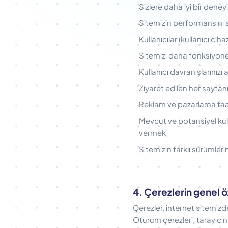
Sizlere daha iyi bir den
Sitemizin performansını a
Kullanıcılar (kullanıcı cih
Sitemizi daha fonksiyone
Kullanıcı davranışlarınızı
Ziyaret edilen her sayfan
Reklam ve pazarlama faali
Mevcut ve potansiyel kul
vermek;
Sitemizin farklı sürümler
4. Çerezlerin genel öz
Çerezler, internet sitemiz
Oturum çerezleri, tarayıcını