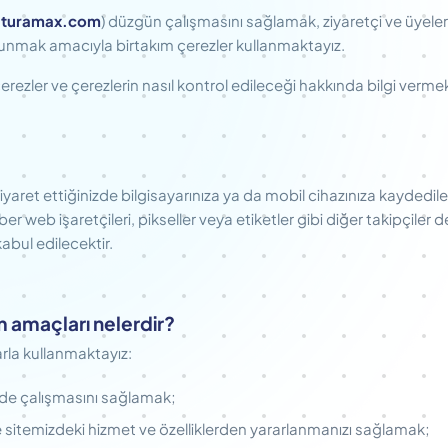
turamax.com
) düzgün çalışmasını sağlamak, ziyaretçi ve üyeler
i sunmak amacıyla birtakım çerezler kullanmaktayız.
çerezler ve çerezlerin nasıl kontrol edileceği hakkında bilgi verme
ziyaret ettiğinizde bilgisayarınıza ya da mobil cihazınıza kaydedi
er web işaretçileri, pikseller veya etiketler gibi diğer takipçiler d
bul edilecektir.
m amaçları nelerdir?
rla kullanmaktayız:
ilde çalışmasını sağlamak;
 sitemizdeki hizmet ve özelliklerden yararlanmanızı sağlamak;