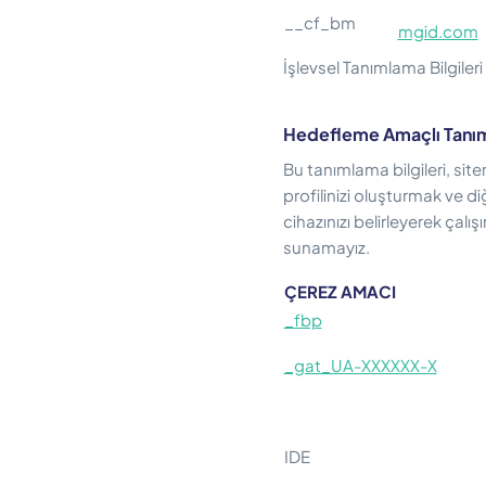
__cf_bm
mgid.com
İşlevsel Tanımlama Bilgileri
Hedefleme Amaçlı Tanıml
Bu tanımlama bilgileri, sitem
profilinizi oluşturmak ve diğ
cihazınızı belirleyerek çalı
sunamayız.
ÇEREZ AMACI
_fbp
_gat_UA-XXXXXX-X
IDE