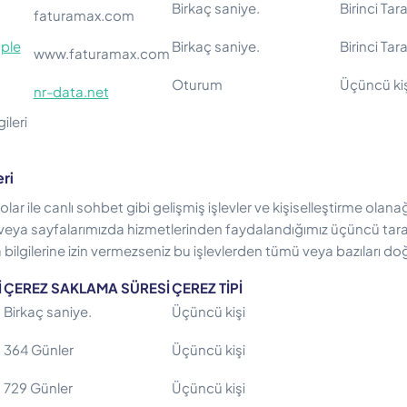
Birkaç saniye.
Birinci Tar
faturamax.com
ple
Birkaç saniye.
Birinci Tar
www.faturamax.com
Oturum
Üçüncü kiş
nr-data.net
ileri
eri
olar ile canlı sohbet gibi gelişmiş işlevler ve kişiselleştirme olan
 veya sayfalarımızda hizmetlerinden faydalandığımız üçüncü tara
 bilgilerine izin vermezseniz bu işlevlerden tümü veya bazıları doğ
İ
ÇEREZ SAKLAMA SÜRESİ
ÇEREZ TİPİ
Birkaç saniye.
Üçüncü kişi
364 Günler
Üçüncü kişi
729 Günler
Üçüncü kişi