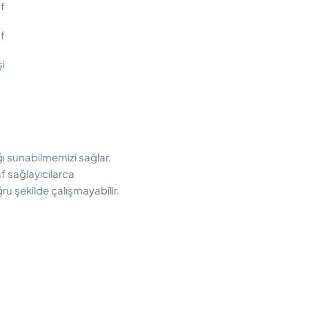
af
af
i
ağı sunabilmemizi sağlar.
f sağlayıcılarca
ru şekilde çalışmayabilir.