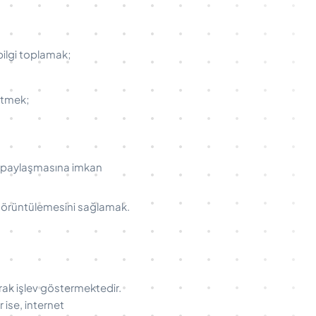
 bilgi toplamak;
 etmek;
da paylaşmasına imkan
ü görüntülemesini sağlamak.
rak işlev göstermektedir.
 ise, internet