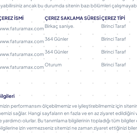
ayabilirsiniz ancak bu durumda sitenin bazı bölümleri çalışmayabil
ÇEREZ İSMİ
ÇEREZ SAKLAMA SÜRESİ
ÇEREZ TİPİ
Birkaç saniye.
Birinci Taraf
www.faturamax.com
364 Günler
Birinci Taraf
www.faturamax.com
364 Günler
Birinci Taraf
www.faturamax.com
Oturum
Birinci Taraf
www.faturamax.com
lgileri
mizin performansını ölçebilmemiz ve iyileştirebilmemiz için sitenin
emizi sağlar. Hangi sayfaların en fazla ve en az ziyaret edildiğini v
yardımcı olurlar. Bu tanımlama bilgilerinin topladığı tüm bilgiler
gilerine izin vermezseniz sitemizi ne zaman ziyaret ettiğinizi bile