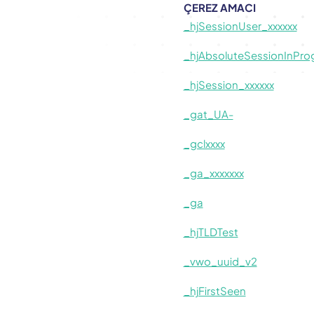
ÇEREZ AMACI
_hjSessionUser_xxxxxx
_hjAbsoluteSessionInPro
_hjSession_xxxxxx
_gat_UA-
_gclxxxx
_ga_xxxxxxx
_ga
_hjTLDTest
_vwo_uuid_v2
_hjFirstSeen