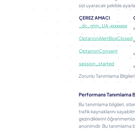
sizi uyaracak şekilde ayarl
ÇEREZ AMACI
_dc_gtm_UA-xxxxxxxx
OptanonAlertBoxClosed
OptanonConsent
session_started
Zorunlu Tanımlama Bilgileri
Performans Tanımlama Bi
Bu tanımlama bilgileri, site
trafik kaynaklarını sayabilm
gezindiklerini öğrenmemize 
anonimdir. Bu tanımlama bil