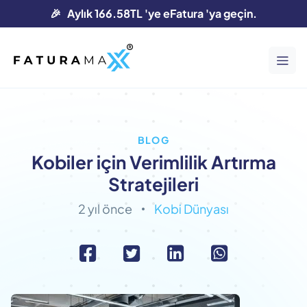
🎉 Aylık 166.58TL 'ye eFatura 'ya geçin.
BLOG
Kobiler için Verimlilik Artırma
Stratejileri
2 yıl önce
Kobi Dünyası