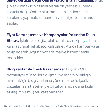
Şirket Kurulumu İçin Online Platformların Kullanımı:
Artık
şirket kurmak için fiziksel olarak bir yerde bulunmak
zorunlu değil. Online platformlar üzerinden şirket
kurulumu yapmak, zamandan ve maliyetten tasarruf
sağlar.
Fiyat Karşılaştırma ve Kampanyaları Yakından Takip
Etmek:
İşletmeler, dijital platformlarda rakip
fiyatlar
ını
karşılaştırarak rekabetçi kalabilirler. Ayrıca kampanyaları
takip ederek uygun fiyatlarla mal ve hizmet temin
edebilirler.
Blog Yazıları ile İçerik Pazarlaması:
Birçok KOBİ,
potansiyel müşterilere erişmek ve marka bilinirliğini
artırmak için blog yazılarına yönelmektedir. İçerik
pazarlaması stratejileriyle dijital ortamda daha fazla
etkileşim ve müşteri kazanabilirler.
Bu örnekler, dijital dönüşümün KOBİ'ler üzerindeki olumlu